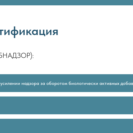
тификация
БНАДЗОР):
 усилении надзора за оборотом биологически активных добав