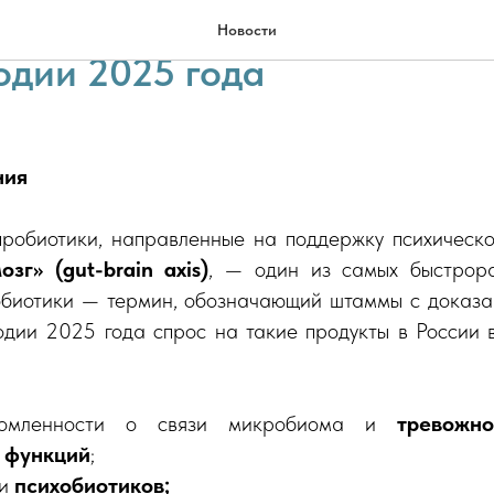
сегмента психобиотиков в 
Новости
одии 2025 года
ния
робиотики, направленные на поддержку психическо
зг» (gut-brain axis)
, — один из самых быстрора
биотики — термин, обозначающий штаммы с доказ
одии 2025 года спрос на такие продукты в России
домленности о связи микробиома и
тревожно
 функций
;
ии
психобиотиков;