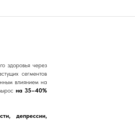
России в
го здоровья через
стущих сегментов
анным влиянием на
 вырос
на 35–40%
сти, депрессии,