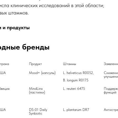
исла клинических исследований в этой области;
вых штаммов.
 и продукты
дные бренды
трана
Продукт
Штаммы
Заявлен
США
Mood+ (капсулы)
L. helveticus R0052,

Снижение
улучшени
B. longum R0175
веция
MindLinx 
L. reuteri 6475
Поддержк
(пастилки)
функций
США
DS-01 Daily 
L. plantarum DR7
Антистр
Synbiotic