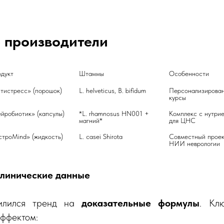
 производители
Штаммы
Особенности
тистресс» (порошок)
L. helveticus, B. bifidum
Персонализирован
курсы
йробиотик» (капсулы)
*L. rhamnosus HN001 + 
Комплекс с нутрие
магний*
для ЦНС
строMind» (жидкость)
L. casei Shirota
Совместный проект
НИИ неврологии
клинические данные
илился тренд на
доказательные формулы
. Кл
ффектом: