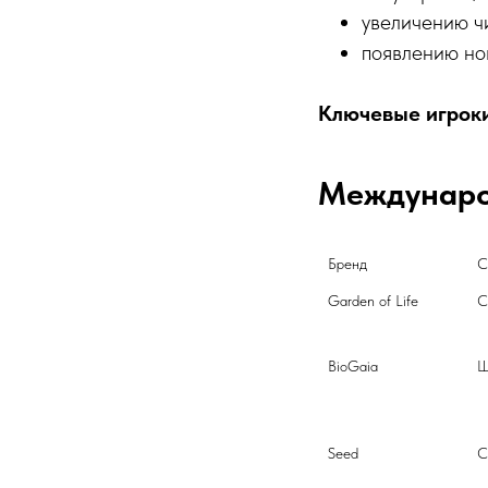
увеличению ч
появлению но
Ключевые игроки
Междунаро
Бренд
С
Garden of Life
BioGaia
Ш
Seed