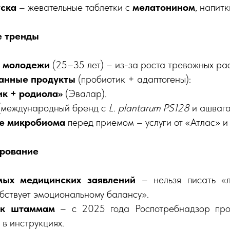
ска
– жевательные таблетки с
мелатонином
, напит
е тренды
и молодежи
(25–35 лет) – из-за роста тревожных ра
анные продукты
(пробиотик + адаптогены):
к + родиола»
(Эвалар).
(международный бренд с
L. plantarum PS128
и ашвага
ие микробиома
перед приемом – услуги от «Атлас» и
ирование
мых медицинских заявлений
– нельзя писать «л
обствует эмоциональному балансу».
 к штаммам
– с 2025 года Роспотребнадзор про
 в инструкциях.