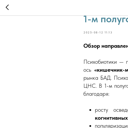
Развитие 
1-м полуг
2025-08-12 11:13
Обзор направле
Психобиотики — п
ось
«кишечник-мо
рынка БАД. Психо
ЦНС. В 1-м полуг
благодаря:
росту осве
когнитивных
популяризац