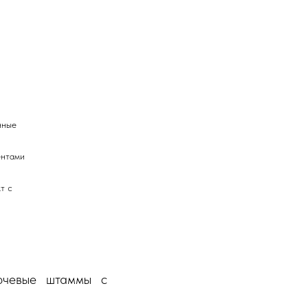
ные 
нтами 
 с 
ючевые штаммы с