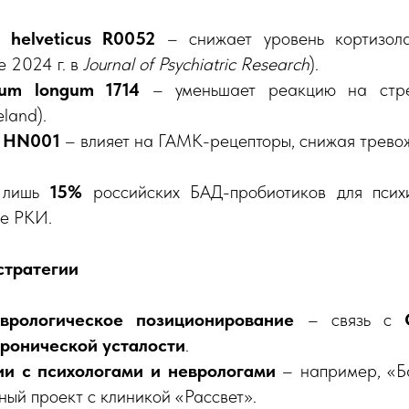
s helveticus R0052
– снижает уровень кортизол
е 2024 г. в
Journal of Psychiatric Research
).
rium longum 1714
– уменьшает реакцию на стр
eland).
s HN001
– влияет на ГАМК-рецепторы, снижая тревож
 лишь
15%
российских БАД-пробиотиков для психи
е РКИ.
стратегии
врологическое позиционирование
– связь с
ронической усталости
.
и с психологами и неврологами
– например, «Ба
ный проект с клиникой «Рассвет».