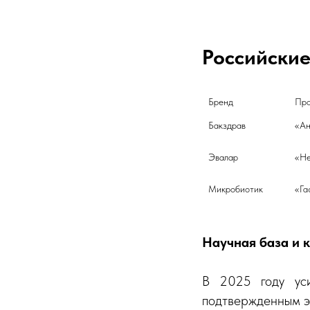
Российские
Бренд
Бакздрав
«Ан
Эвалар
«Не
Микробиотик
«Га
Научная база и 
В 2025 году ус
подтвержденным э