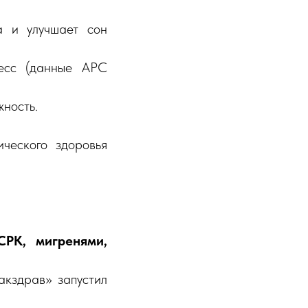
а и улучшает сон
есс (данные APC
ность.
ческого здоровья
СРК, мигренями,
кздрав» запустил