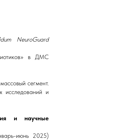
fidum NeuroGuard
биотиков» в ДМС
 массовый сегмент.
их исследований и
ания и научные
варь-июнь 2025)