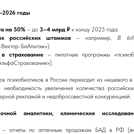
–2026 годы
та на 50%
– до
3–4 млрд
₽
к концу 2025 года.
ых российских штаммов
– например,
B. bi
«Вектор-БиАльгам»).
 в страхование
– пилотные программы «психо
АльфаСтрахование»).
ок психобиотиков в России переходит из нишевого в
 необходимость увеличения количества российск
верной рекламой и недобросовестной конкуренцией.
очной аналитики, клинические исследов
– отчеты по аптечным продажам БАД в РФ (ян