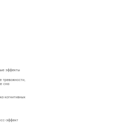
ные эффекты
 тревожности, 
е сна
а когнитивных 
есс-эффект