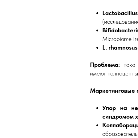
Lactobacillu
(исследовани
Bifidobacte
Microbiome Ir
L. rhamnosu
Проблема:
пока
имеют полноценны
Маркетинговые 
Упор на не
синдромом х
Коллабораци
образователь