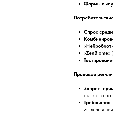
Формы выпу
Потребительски
Спрос сред
Комбиниров
«Нейробиоти
«ZenBiome»
Тестирован
Правовое регул
Запрет пря
только «спос
Требования
исследования