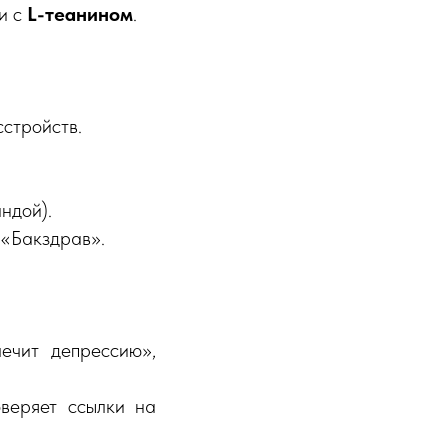
ки с
L-теанином
.
сстройств.
ндой).
 «Бакздрав».
ечит депрессию»,
веряет ссылки на