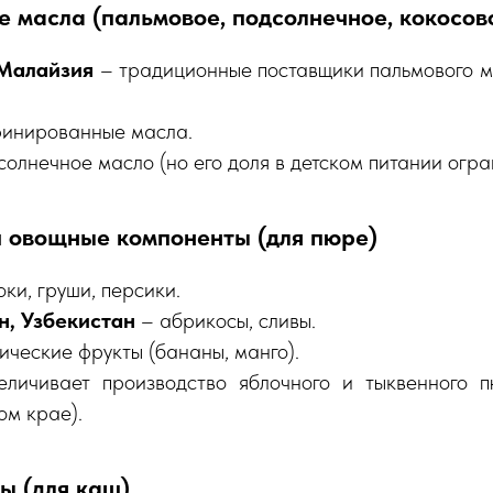
е масла (пальмовое, подсолнечное, кокосов
 Малайзия
– традиционные поставщики пальмового ма
инированные масла.
олнечное масло (но его доля в детском питании огра
и овощные компоненты (для пюре)
ки, груши, персики.
, Узбекистан
– абрикосы, сливы.
ические фрукты (бананы, манго).
личивает производство яблочного и тыквенного п
м крае).
пы (для каш)