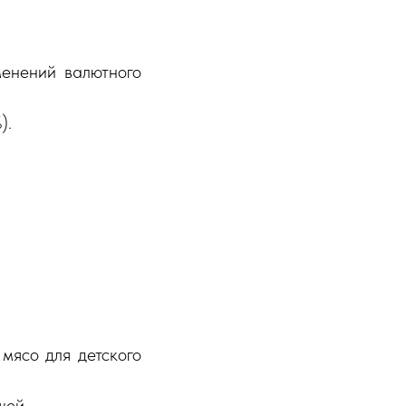
менений валютного
).
мясо для детского
щей.