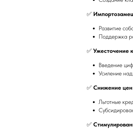
✅
Импортозамещ
Развитие соб
Поддержка ро
✅
Ужесточение к
Введение циф
Усиление над
✅
Снижение цен
Льготные кре
Субсидирован
✅
Стимулирован