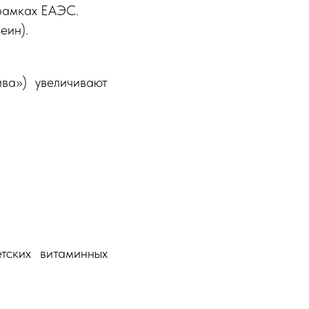
рамках ЕАЭС.
еин).
ва») увеличивают
тских витаминных