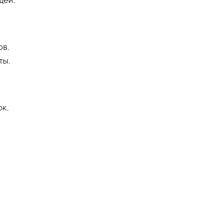
ов.
ты.
к.