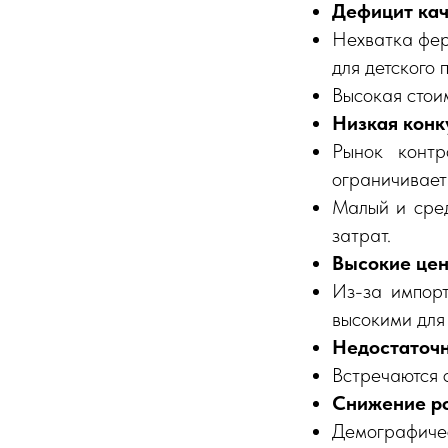
Дефицит кач
Нехватка фер
для детского 
Высокая стои
Низкая конк
Рынок контр
ограничивает
Малый и сред
затрат.
Высокие це
Из-за импорт
высокими для
Недостаточн
Встречаются 
Снижение ро
Демографичес