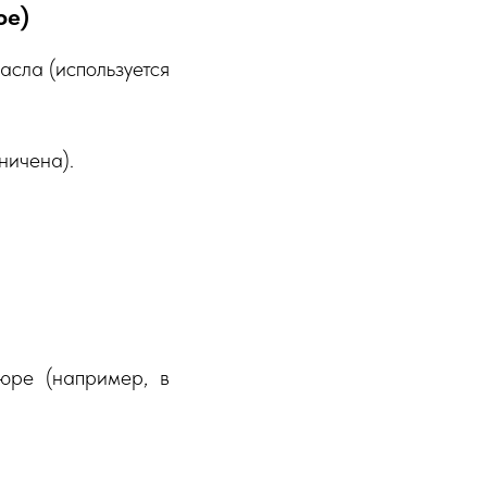
ое)
сла (используется
ничена).
юре (например, в