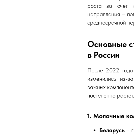
роста за счет и
направления – по
среднесрочной пе
Основные с
в России
После 2022 года 
изменились из-з
важных компоненто
постепенно растет.
1. Молочные ко
Беларусь
– г