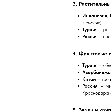
3. Растительны
Индонезия,
в смесях).
Турция
– раф
Россия
– подс
4. Фруктовые 
Турция
– ябло
Азербайджан
Китай
– троп
Россия
– уве
Краснодарско
5. Злаки и кру