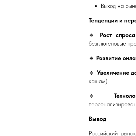
Выход на рын
Тенденции и пер
🔹
Рост спроса
безглютеновые про
🔹
Развитие онл
🔹
Увеличение до
кашам).
🔹
Технол
персонализирован
Вывод
Российский рынок