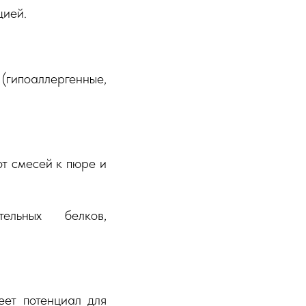
цией.
(гипоаллергенные,
от смесей к пюре и
ельных белков,
еет потенциал для