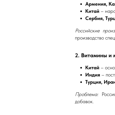
Армения, Ка
Китай
– нара
Сербия, Тур
Российские произ
производство спец
2. Витамины и
Китай
– осно
Индия
– пост
Турция, Ира
Проблема:
Россия
добавок.