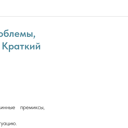
роблемы,
. Краткий
инные премиксы,
туацию.