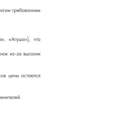
рогим требованиям
», «Агуша»), что
нок из-за высоких
сов цены остаются
енителей.