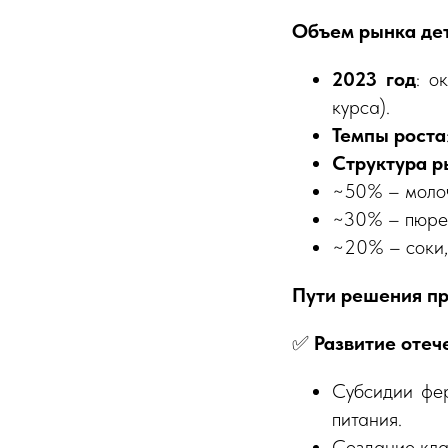
Объем рынка дет
2023 год
: о
курса).
Темпы роста
Структура р
~50% – моло
~30% – пюре 
~20% – соки, 
Пути решения п
✅
Развитие отеч
Субсидии фер
питания.
Создание кла