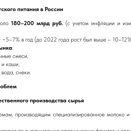
ского питания в России
коло
180–200 млрд руб.
(с учетом инфляции и из
: ~5–7% в год (до 2022 года рост был выше – 10–12%
ынка
:
чные смеси,
и каши,
вода, снеки.
роблем
ественного производства сырья
мам, производящим специализированное молоко и 
стеров по выращиванию органических фруктов и ово