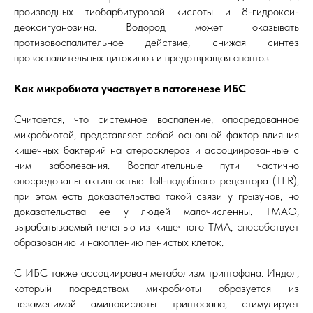
производных тиобарбитуровой кислоты и 8-гидрокси-
деоксигуанозина. Водород может оказывать
противовоспалительное действие, снижая синтез
провоспалительных цитокинов и предотвращая апоптоз.
Как микробиота участвует в патогенезе ИБС
Считается, что системное воспаление, опосредованное
микробиотой, представляет собой основной фактор влияния
кишечных бактерий на атеросклероз и ассоциированные с
ним заболевания. Воспалительные пути частично
опосредованы активностью Toll-подобного рецептора (TLR),
при этом есть доказательства такой связи у грызунов, но
доказательства ее у людей малочисленны. ТМАО,
вырабатываемый печенью из кишечного ТМА, способствует
образованию и накоплению пенистых клеток.
С ИБС также ассоциирован метаболизм триптофана. Индол,
который посредством микробиоты образуется из
незаменимой аминокислоты триптофана, стимулирует