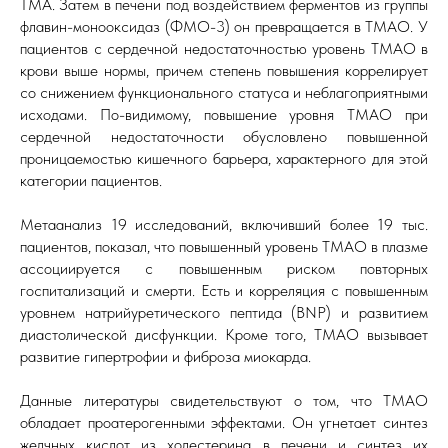
ТМА. Затем в печени под воздействием ферментов из группы
флавин-монооксидаз (ФМО-3) он превращается в ТМАО. У
пациентов с сердечной недостаточностью уровень ТМАО в
крови выше нормы, причем степень повышения коррелирует
со снижением функционального статуса и неблагоприятными
исходами. По-видимому, повышение уровня ТМАО при
сердечной недостаточности обусловлено повышенной
проницаемостью кишечного барьера, характерного для этой
категории пациентов.
Метаанализ 19 исследований, включивший более 19 тыс.
пациентов, показал, что повышенный уровень ТМАО в плазме
ассоциируется с повышенным риском повторных
госпитализаций и смерти. Есть и корреляция с повышенным
уровнем натрийуретического пептида (BNP) и развитием
диастолической дисфункции. Кроме того, ТМАО вызывает
развитие гипертрофии и фиброза миокарда.
Данные литературы свидетельствуют о том, что ТМАО
обладает проатерогенными эффектами. Он угнетает синтез
желчных кислот из холестерина в печени и синтез их