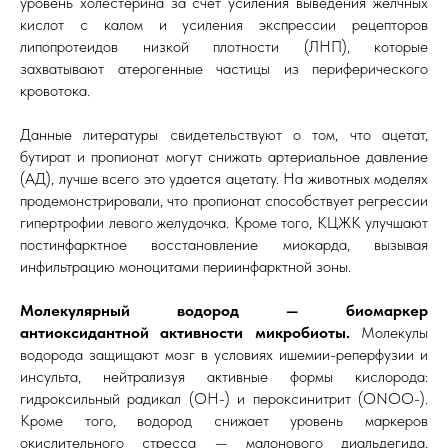
уровень холестерина за счет усиления выведения желчных
кислот с калом и усиления экспрессии рецепторов
липопротеидов низкой плотности (ЛНП), которые
захватывают атерогенные частицы из периферического
кровотока.
Данные литературы свидетельствуют о том, что ацетат,
бутират и пропионат могут снижать артериальное давление
(АД), лучше всего это удается ацетату. На животных моделях
продемонстрировали, что пропионат способствует регрессии
гипертрофии левого желудочка. Кроме того, КЦЖК улучшают
постинфарктное восстановление миокарда, вызывая
инфильтрацию моноцитами периинфарктной зоны.
Молекулярный водород — биомаркер
антиоксидантной активности микробиоты.
Молекулы
водорода защищают мозг в условиях ишемии-реперфузии и
инсульта, нейтрализуя активные формы кислорода:
гидроксильный радикал (ОН-) и пероксинитрит (ONOO-).
Кроме того, водород снижает уровень маркеров
окислительного стресса — малонового диальдегида,