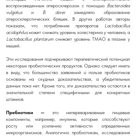
воспроизведенным атеросклерозом с помощью
Bacteroides
vulgatus
и
B. dorei
замедляло образование
атеросклеротических бляшек. В других работах авторы
показали, что потребление препаратов
Lactobacillus
acidophilus
может снижать уровень холестерина у человека, а
Lactobacillus plantarum
снижает уровень ТМАО в плазме у
мышей.
Эти исследования подчеркивают терапевтический потенциал
некоторых пробиотических продуктов. Однако следует иметь
в виду, что большинство заявлений о пользе пробиотиков
основаны на скудных доказательствах, а убедительных
данных пока нет. Кроме того, эти доказательства остаются в
значительной степени специфичными для конкретных
штаммов.
Пребиотики —
это неперевариваемые пищевые
компоненты, например, инулины, которые способствуют
росту или усилению активности определенных
микроорганизмов. Аналогично пробиотикам, исследования