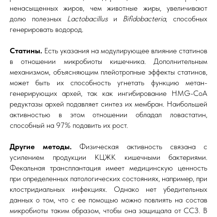
ненасыщенных жиров, чем животные жиры, увеличивают
долю полезных
Lactobacillus
и
Bifidobacteria
, способных
генерировать водород.
Статины.
Есть указания на модулирующее влияние статинов
в отношении микробиоты кишечника. Дополнительным
механизмом, объясняющим плейотропные эффекты статинов,
может быть их способность угнетать функцию метан-
генерирующих архей, так как ингибирование HMG-CoA
редуктазы архей подавляет синтез их мембран. Наибольшей
активностью в этом отношении обладал ловастатин,
способный на 97% подавить их рост.
Другие методы.
Физическая активность связана с
усилением продукции КЦЖК кишечными бактериями.
Фекальная трансплантация имеет медицинскую ценность
при определенных патологических состояниях, например, при
клостридиальных инфекциях. Однако нет убедительных
данных о том, что с ее помощью можно повлиять на состав
микробиоты таким образом, чтобы она защищала от ССЗ. В