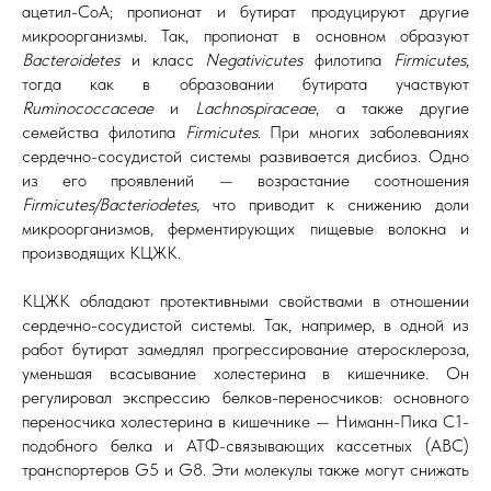
ацетил-CoA; пропионат и бутират продуцируют другие
микроорганизмы. Так, пропионат в основном образуют
Bacteroidetes
и класс
Negativicutes
филотипа
Firmicutes
,
тогда как в образовании бутирата участвуют
Ruminococcaceae
и
Lachno
s
piraceae
, а также другие
семейства филотипа
Firmicutes
. При многих заболеваниях
сердечно-сосудистой системы развивается дисбиоз. Одно
из его проявлений — возрастание соотношения
Firmicutes/Bacteriodetes
, что приводит к снижению доли
микроорганизмов, ферментирующих пищевые волокна и
производящих КЦЖК.
КЦЖК обладают протективными свойствами в отношении
сердечно-сосудистой системы. Так, например, в одной из
работ бутират замедлял прогрессирование атеросклероза,
уменьшая всасывание холестерина в кишечнике. Он
регулировал экспрессию белков-переносчиков: основного
переносчика холестерина в кишечнике — Ниманн-Пика С1-
подобного белка и АТФ-связывающих кассетных (ABC)
транспортеров G5 и G8. Эти молекулы также могут снижать