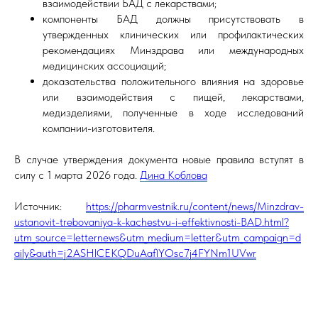
взаимодействии БАД с лекарствами;
компоненты БАД должны присутствовать в
утвержденных клинических или профилактических
рекомендациях Минздрава или международных
медицинских ассоциаций;
доказательства положительного влияния на здоровье
или взаимодействия с пищей, лекарствами,
медизделиями, полученные в ходе исследований
компании-изготовителя.
В случае утверждения документа новые правила вступят в
силу с 1 марта 2026 года.
Дина Коблова
Источник:
https://pharmvestnik.ru/content/news/Minzdrav-
ustanovit-trebovaniya-k-kachestvu-i-effektivnosti-BAD.html?
utm_source=letternews&utm_medium=letter&utm_campaign=d
aily&auth=j2ASHlCEKQDuAaflYOsc7j4FYNm1UVwr