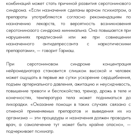
комбинаций может стать причиной развития серотонинового
синдрома. «Если назначения сделаны врачом психиатром, а
препараты употребляются согласно рекомендациям по
назначению лекарств, то вероятность возникновения
серотониноаого синдрома минимальна. Она повышается при
нарушениях предписаний или же при совмещении
назначенного антидепрессанта с наркотическими
препаратами», — говорит Гармаш.
При серотониновом синдроме концентрация
нейромедиатора становится слишком высокой и человек
может ощущать в первые же сутки ускорение сердцебиения,
подъем артериального давления, ажитацию и неусидчивость,
повышение тревоги и беспокойства, тремор, дрожь в теле и
конечностях, температура тела может подниматься до
лихорадки. «Оказание помощи в таких случаях связано с
отменой применяемых препаратов и выведения их из
организма — эти процедуры и назначения должен проводить
врач, а самолечение тут может быть крайне опасно», —
подчеркивает психиатр.