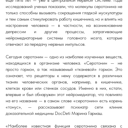
еще пять лет — уже в центральной нервной системе. Годы
исследований ученых показали, что молекулы серотонина не
только способны вызывать сокращения гладкой мускулатуры
и тем самым стимулировать работу кишечника, но и влиять на
настроение человека — в частности, на возникновение
депрессии и другие процессы, затрагивающие
нейромедиаторные системы головного мозга, которые
отвечают за передачу нервных импульсов.
Сегодня серотонин — одно из наиболее изученных веществ,
находящихся в организме человека. «Серотонин — не
просто гормон, а так называемый «тканевой» гормон. Это
означает, что рецепторы к нему содержатся в различных
тканях человеческих органов, например, в кишечнике,
клетках крови или стенках сосудов. Именно в них, кстати,
впервые и был обнаружен этот нейромедиатор, что повлияло
на его название — в самом слове «серотонин» есть корень
«тонус», — рассказывает психиатр сети клиник
доказательной медицины DocDeti Марина Гармаш.
«Наиболее известная функция серотонина связана с