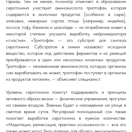
Гармаш. Тем не менее, психиатр отмечает: в образовании
серотонина участвует аминокислота триптофан, которая
содержится в молочных продуктах (особенно в сыре),
злаковых, нежирных сортах птицы (например, индейке),
лососе, тофу, бананах и шоколаде — их потребление может в
некоторой степени улучшить выработку нейромедиатора
«счастья». «Триптофан — это субстрат для синтеза
серотонина. Субстратом в химии называют исходное
вещество, которое под действием ферментов и их реакций
преображается в один или несколько конечных продуктов.
Триптофан — незаменимая аминокислота, которую организм
сам вырабатывать не может, триптофан поступает в организм
из продуктов питания», — объясняет специалист.
Уровень серотонина помогут поддерживать и принципы
активного образа жизни — физические упражнения, прогулки
на свежем воздухе. Важным будет и нахождение на улице в
светлое время суток. Регулярный полноценный сон также
помогает выработке серотонина в нужном количестве.
«Медитации, релаксация, практики осознанности — все это
также может могут быть полезно для общего эмоционального