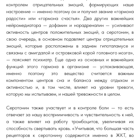
контролем отрицательных эмоций, формирующих наше
настроение — именно поэтому он и получил звание «гормона
радости» или «гормона счастья». Два других важнейших
нейромедиатора — дофамин и норадреналин — усиливают
активность центров положительных эмоций, а серотонин, в
свою очередь, в основном подавляет центры отрицательных
эмоций, которые расположены в заднем гипоталамусе и
связаны с амигдалой и островковой корой головного мозга»,
— поясняет психиатр. Еще одна из основных и важнейших
функций этого гормона в организме — успокаивающая,
именно поэтому это вещество считается важным
компонентом центров сна и баланса между отдыхом и
активностью и, в том числе, влияет на уровни тревоги,
которую мы испытываем, и нашей тревожности в целом.
Серотонин также участвует и в контроле боли — то есть
отвечает за нашу восприимчивость и чувствительность к ней,
а также влияет на работу тромбоцитов, увеличивая их
способность свертывать кровь. «Учитывая, что большая часть
рецепторов к серотонину содержится именно в ЖКТ, во