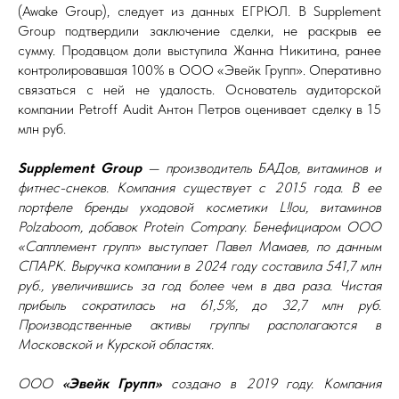
(Awake Group), следует из данных ЕГРЮЛ. В Supplement
Group подтвердили заключение сделки, не раскрыв ее
сумму. Продавцом доли выступила Жанна Никитина, ранее
контролировавшая 100% в ООО «Эвейк Групп». Оперативно
связаться с ней не удалость. Основатель аудиторской
компании Petroff Audit Антон Петров оценивает сделку в 15
млн руб.
Supplement Group
— производитель БАДов, витаминов и
фитнес-снеков. Компания существует с 2015 года. В ее
портфеле бренды уходовой косметики L!lou, витаминов
Polzaboom, добавок Protein Company. Бенефициаром ООО
«Сапплемент групп» выступает Павел Мамаев, по данным
СПАРК. Выручка компании в 2024 году составила 541,7 млн
руб., увеличившись за год более чем в два раза. Чистая
прибыль сократилась на 61,5%, до 32,7 млн руб.
Производственные активы группы располагаются в
Московской и Курской областях.
ООО
«Эвейк Групп»
создано в 2019 году. Компания