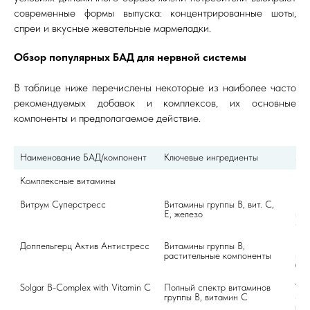
современные формы выпуска: концентрированные шоты,
спреи и вкусные жевательные мармеладки.
Обзор популярных БАД для нервной системы
В таблице ниже перечислены некоторые из наиболее часто
рекомендуемых добавок и комплексов, их основные
компоненты и предполагаемое действие.
Наименование БАД/компонент
Ключевые ингредиенты
Эф
Комплексные витамины
Витрум Суперстресс
Витамины группы В, вит. С, 
Вос
Е, железо
наг
сна
Доппельгерц Актив Антистресс
Витамины группы B, 
Пов
растительные компоненты
нап
без
Solgar B-Complex with Vitamin C
Полный спектр витаминов 
Укр
группы B, витамин C
сод
кра