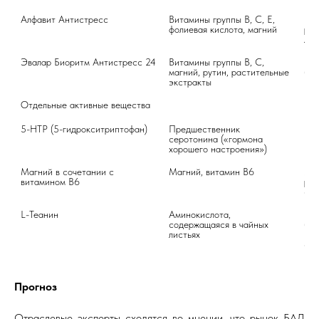
Алфавит Антистресс
Витамины группы B, C, E, 
Рос
фолиевая кислота, магний
раз
луч
Эвалар Биоритм Антистресс 24
Витамины группы B, C, 
Ком
магний, рутин, растительные 
(дл
экстракты
Отдельные активные вещества
5-HTP (5-гидрокситриптофан)
Предшественник 
Пом
серотонина («гормона 
под
хорошего настроения»)
Магний в сочетании с 
Магний, витамин B6
Маг
витамином B6
рас
сер
L-Теанин
Аминокислота, 
Час
содержащаяся в чайных 
(за
листьях
пищ
сни
Прогноз
Отраслевые эксперты сходятся во мнении, что рынок БАД