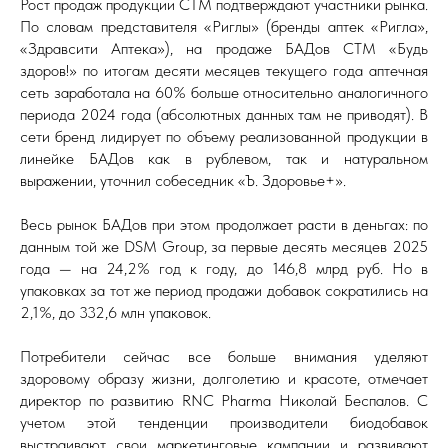
Рост продаж продукции СТМ подтверждают участники рынка.
По словам представителя «Риглы» (бренды аптек «Ригла»,
«Здравсити Аптека»), на продаже БАДов СТМ «Будь
здоров!» по итогам десяти месяцев текущего года аптечная
сеть заработала на 60% больше относительно аналогичного
периода 2024 года (абсолютных данных там не приводят). В
сети бренд лидирует по объему реализованной продукции в
линейке БАДов как в рублевом, так и натуральном
выражении, уточнил собеседник «Ъ. Здоровье+».
Весь рынок БАДов при этом продолжает расти в деньгах: по
данным той же DSM Group, за первые десять месяцев 2025
года — на 24,2% год к году, до 146,8 млрд руб. Но в
упаковках за тот же период продажи добавок сократились на
2,1%, до 332,6 млн упаковок.
Потребители сейчас все больше внимания уделяют
здоровому образу жизни, долголетию и красоте, отмечает
директор по развитию RNC Pharma Николай Беспалов. С
учетом этой тенденции производители биодобавок
выстраивают свои маркетинговые кампании и развивают