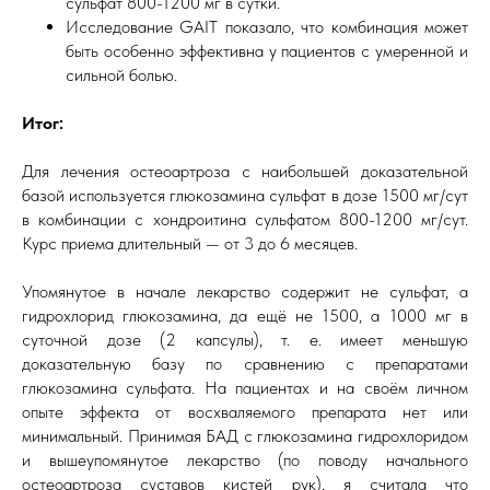
сульфат 800-1200 мг в сутки.
Исследование GAIT показало, что комбинация может
быть особенно эффективна у пациентов с умеренной и
сильной болью.
Итог:
Для лечения остеоартроза с наибольшей доказательной
базой используется глюкозамина сульфат в дозе 1500 мг/сут
в комбинации с хондроитина сульфатом 800-1200 мг/сут.
Курс приема длительный — от 3 до 6 месяцев.
Упомянутое в начале лекарство содержит не сульфат, а
гидрохлорид глюкозамина, да ещё не 1500, а 1000 мг в
суточной дозе (2 капсулы), т. е. имеет меньшую
доказательную базу по сравнению с препаратами
глюкозамина сульфата. На пациентах и на своём личном
опыте эффекта от восхваляемого препарата нет или
минимальный. Принимая БАД с глюкозамина гидрохлоридом
и вышеупомянутое лекарство (по поводу начального
остеоартроза суставов кистей рук), я считала что