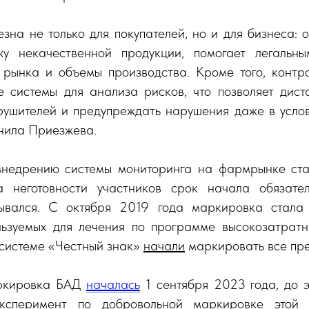
на не только для покупателей, но и для бизнеса: 
жу некачественной продукции, помогает легальны
 рынка и объемы производства. Кроме того, конт
е системы для анализа рисков, что позволяет дист
рушителей и предупреждать нарушения даже в усло
снила Приезжева.
внедрению системы мониторинга на фармрынке ста
а неготовности участников срок начала обязате
дывался. С октября 2019 года маркировка стала 
льзуемых для лечения по программе высокозатратн
 системе «Честный знак»
начали
маркировать все пр
ркировка БАД
началась
1 сентября 2023 года, до э
эксперимент по добровольной маркировке этой 