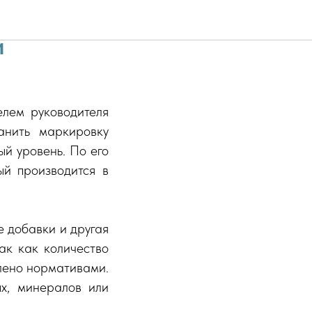
жили
и
елем руководителя
нить маркировку
й уровень. По его
ый производится в
е добавки и другая
так как количество
влено нормативами.
ых, минералов или