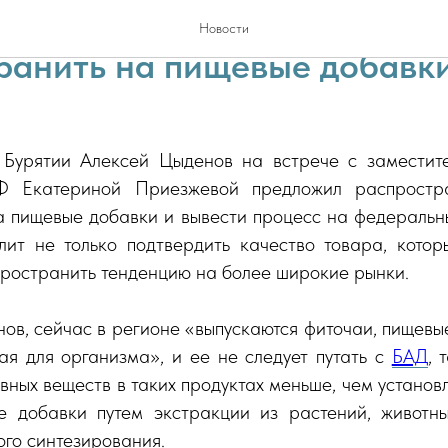
ку «Честный знак» предло
Новости
ранить на пищевые добавк
 Бурятии Алексей Цыденов на встрече с заместит
Ф Екатериной Приезжевой предложил распростра
а пищевые добавки и вывести процесс на федеральны
олит не только подтвердить качество товара, котор
пространить тенденцию на более широкие рынки.
ов, сейчас в регионе «выпускаются фиточаи, пищевы
ая для организма», и ее не следует путать с
БАД
, 
вных веществ в таких продуктах меньше, чем устано
 добавки путем экстракции из растений, животн
го синтезирования.