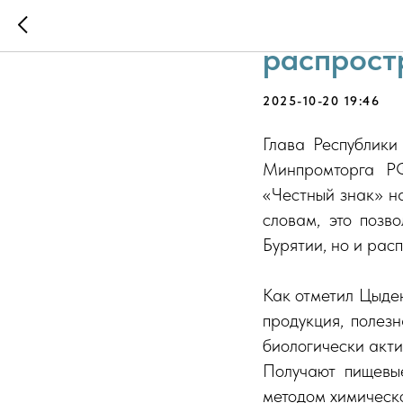
Маркиров
распрост
2025-10-20 19:46
Глава Республики
Минпромторга Р
«Честный знак» н
словам, это позв
Бурятии, но и рас
Как отметил Цыден
продукция, полезн
биологически акти
Получают пищевые
методом химическо