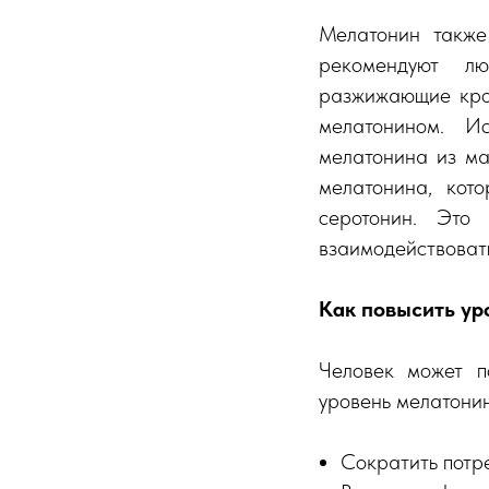
Мелатонин также
рекомендуют л
разжижающие кров
мелатонином. И
мелатонина из ма
мелатонина, кот
серотонин. Это
взаимодействоват
Как повысить ур
Человек может п
уровень мелатонин
Сократить потр