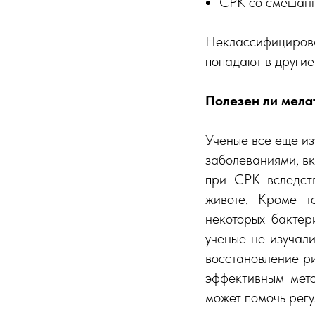
СРК со смешан
Неклассифицирова
попадают в другие
Полезен ли мела
Ученые все еще из
заболеваниями, в
при СРК вследств
животе. Кроме т
некоторых бактер
ученые не изучали
восстановление р
эффективным мето
может помочь рег