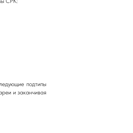
мы СРК:
Следующие подтипы
иареи и заканчивая