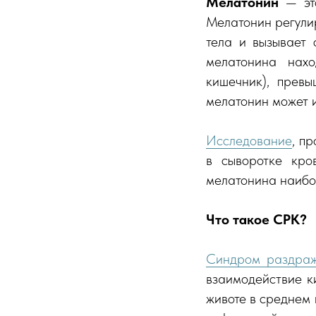
Мелатонин
— это
Мелатонин регули
тела и вызывает 
мелатонина нахо
кишечник), прев
мелатонин может и
Исследование
, п
в сыворотке кро
мелатонина наибол
Что такое СРК?
Синдром раздраж
взаимодействие к
животе в среднем 