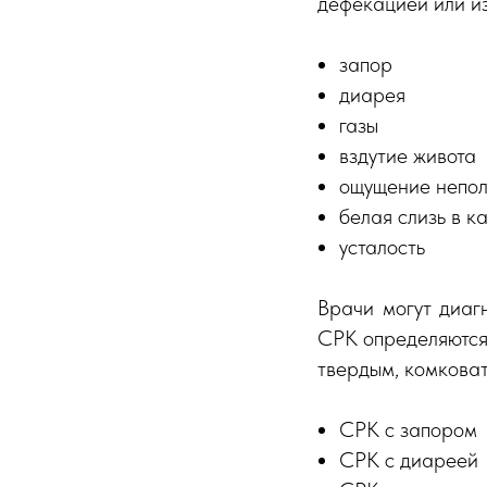
дефекацией или и
запор
диарея
газы
вздутие живота
ощущение непол
белая слизь в к
усталость
Врачи могут диаг
СРК определяются 
твердым, комковат
СРК с запором
СРК с диареей