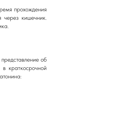
время прохождения
я через кишечник.
ика.
е представление об
н в краткосрочной
атонина: