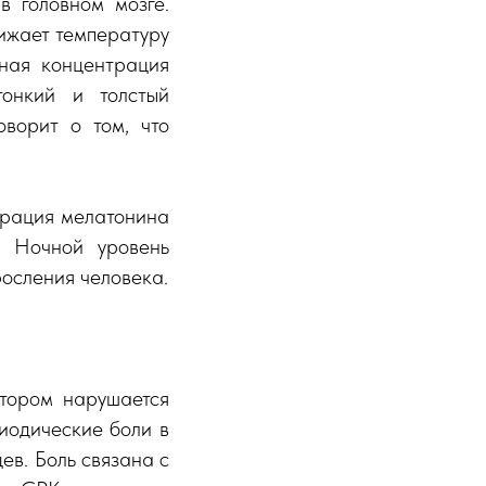
 головном мозге.
ижает температуру
вная концентрация
тонкий и толстый
оворит о том, что
нтрация мелатонина
. Ночной уровень
росления человека.
тором нарушается
иодические боли в
ев. Боль связана с