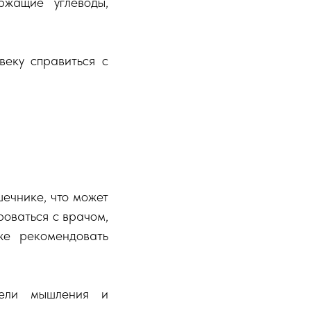
ржащие углеводы,
еку справиться с
ечнике, что может
роваться с врачом,
же рекомендовать
дели мышления и