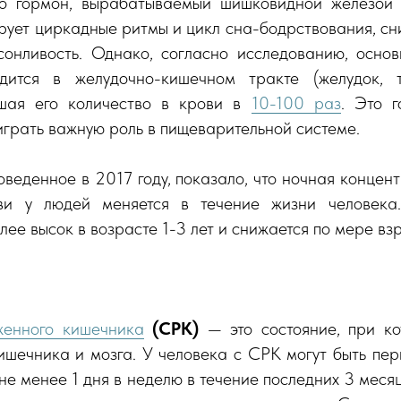
 гормон, вырабатываемый шишковидной железой в
рует циркадные ритмы и цикл сна-бодрствования, сн
сонливость. Однако, согласно исследованию, осно
дится в желудочно-кишечном тракте (желудок, 
ышая его количество в крови в
10-
100 раз
. Это г
грать важную роль в пищеварительной системе.
роведенное в 2017 году, показало, что ночная конце
ви у людей меняется в течение жизни человека
ее высок в возрасте 1-3 лет и снижается по мере вз
енного кишечника
(СРК)
— это состояние, при ко
ишечника и мозга. У человека с СРК могут быть пер
не менее 1 дня в неделю в течение последних 3 месяц