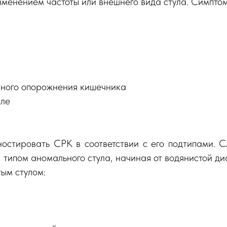
зменением частоты или внешнего вида стула. Симпто
ного опорожнения кишечника
але
ностировать СРК в соответствии с его подтипами. 
типом аномального стула, начиная от водянистой д
ым стулом: