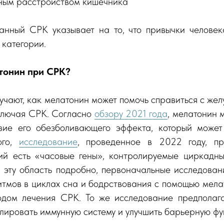
ным расстройством кишечника
нный СРК указывает на то, что привычки челове
 категории.
тонин при СРК?
учают, как мелатонин может помочь справиться с ж
ключая СРК. Согласно
обзору 2021 года
, мелатонин 
ие его обезболивающего эффекта, который может
ого,
исследование
, проведенное в 2022 году, пре
ий есть «часовые гены», контролируемые циркадн
 эту область подробно, первоначальные исследован
итмов в циклах сна и бодрствования с помощью мела
дом лечения СРК. То же исследование предполага
улировать иммунную систему и улучшить барьерную ф