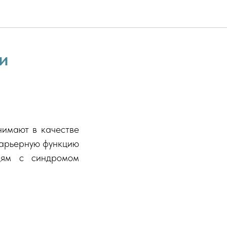
и
нимают в качестве
 барьерную функцию
юдям с синдромом