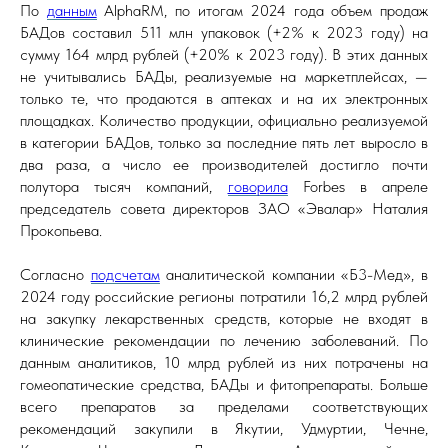
По
данным
AlphaRM, по итогам 2024 года объем продаж
БАДов составил 511 млн упаковок (+2% к 2023 году) на
сумму 164 млрд рублей (+20% к 2023 году). В этих данных
не учитывались БАДы, реализуемые на маркетплейсах, —
только те, что продаются в аптеках и на их электронных
площадках. Количество продукции, официально реализуемой
в категории БАДов, только за последние пять лет выросло в
два раза, а число ее производителей достигло почти
полутора тысяч компаний,
говорила
Forbes в апреле
председатель совета директоров ЗАО «Эвалар» Наталия
Прокопьева.
Согласно
подсчетам
аналитической компании «Б3-Мед», в
2024 году российские регионы потратили 16,2 млрд рублей
на закупку лекарственных средств, которые не входят в
клинические рекомендации по лечению заболеваний. По
данным аналитиков, 10 млрд рублей из них потрачены на
гомеопатические средства, БАДы и фитопрепараты. Больше
всего препаратов за пределами соответствующих
рекомендаций закупили в Якутии, Удмуртии, Чечне,