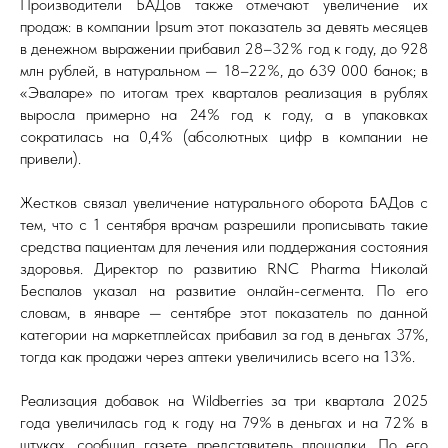
Производители БАДов также отмечают увеличение их
продаж: в компании Ipsum этот показатель за девять месяцев
в денежном выражении прибавил 28–32% год к году, до 928
млн рублей, в натуральном — 18–22%, до 639 000 банок; в
«Эваларе» по итогам трех кварталов реализация в рублях
выросла примерно на 24% год к году, а в упаковках
сократилась на 0,4% (абсолютных цифр в компании не
привели).
Жестков связал увеличение натурального оборота БАДов с
тем, что с 1 сентября врачам разрешили прописывать такие
средства пациентам для лечения или поддержания состояния
здоровья. Директор по развитию RNC Pharma Николай
Беспалов указал на развитие онлайн-сегмента. По его
словам, в январе — сентябре этот показатель по данной
категории на маркетплейсах прибавил за год в деньгах 37%,
тогда как продажи через аптеки увеличились всего на 13%.
Реализация добавок на Wildberries за три квартала 2025
года увеличилась год к году на 79% в деньгах и на 72% в
штуках, сообщил газете представитель площадки. По его