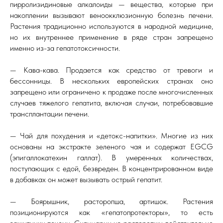
пирролизидиновые алкалоиды — вещества, которые при
накоплении вызывают веноокклюзионную болезнь печени.
Растения традиционно используются в народной медицине,
но их внутреннее применение в ряде стран запрещено
именно из-за гепатотоксичности.
— Кава-кава. Продается как средство от тревоги и
бессонницы. В нескольких европейских странах оно
запрещено или ограничено к продаже после многочисленных
случаев тяжелого гепатита, включая случаи, потребовавшие
трансплантации печени.
— Чай для похудения и «детокс-напитки». Многие из них
основаны на экстракте зеленого чая и содержат EGCG
(эпигаллокатехин галлат). В умеренных количествах,
поступающих с едой, безвреден. В концентрированном виде
в добавках он может вызывать острый гепатит.
— Боярышник, расторопша, артишок. Растения
позиционируются как «гепатопротекторы», то есть