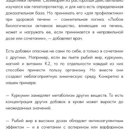
защитники печени. Силимарин из расторопши действительно
изучался как гепатопротектор, и для него есть определенная
доказательная база. Но принимать его «для профилактики»
при здоровой печени — сомнительная логика. «Любое
биологически активное вещество, влияющее на печень,
может и нагружать ее, если принимается в неправильной
дозе или сочетании», — добавляет врач.
Есть добавки опасные не сами по себе, а только в сочетании
с другими. Например, если вы пьете рыбий жир, куркумин,
магний и витамин K2, то по отдельности каждый из них
способен принести пользу организму. Но вместе они
создают неблагоприятную химическую среду. Конкретно в
нашем примере:
— Куркумин замедляет метаболизм других веществ. То есть
концентрация других добавок в крови может вырасти до
неожиданных значений.
— Рыбий жир в высоких дозах обладает антикоагулянтным
эффектом — и в сочетании с аспирином или варфарином