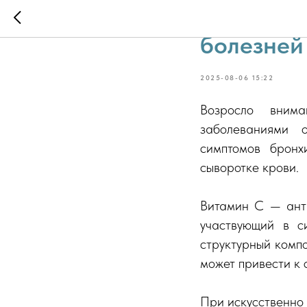
Роль мик
болезней
2025-08-06 15:22
Возросло вним
заболеваниями 
симптомов бронх
сыворотке крови.
Витамин C — анти
участвующий в си
структурный комп
может привести к 
При искусственно