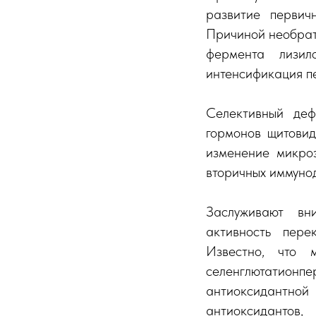
развитие первич
Причиной необрат
фермента лизил
интенсификация п
Селективный деф
гормонов щитовид
изменение микроэ
вторичных иммуно
Заслуживают вн
активность пере
Известно, что 
селенглютатионпе
антиоксидантно
антиоксидантов