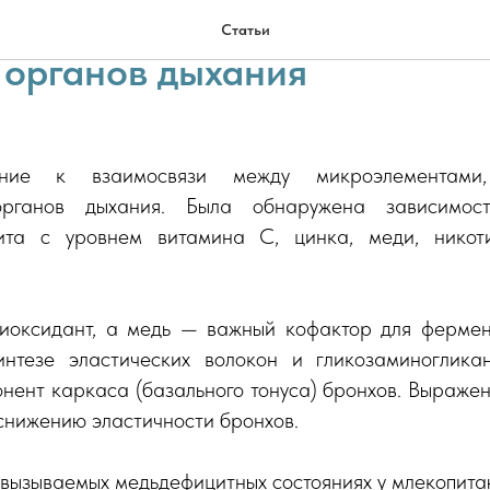
роэлементов и витаминов в
Статьи
 органов дыхания
ание к взаимосвязи между микроэлементами
органов дыхания. Была обнаружена зависимост
ита с уровнем витамина С, цинка, меди, никот
оксидант, а медь — важный кофактор для фермен
нтезе эластических волокон и гликозаминоглика
онент каркаса (базального тонуса) бронхов. Выраже
снижению эластичности бронхов.
 вызываемых медьдефицитных состояниях у млекопит