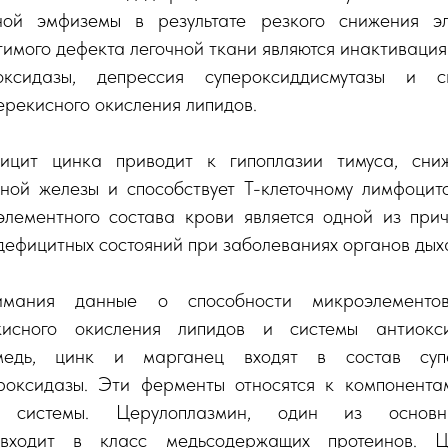
ной эмфиземы в результате резкого снижения эл
имого дефекта легочной ткани являются инактиваци
оксидазы, депрессия супероксиддисмутазы и 
ерекисного окисления липидов.
ицит цинка приводит к гипоплазии тимуса, сни
ной железы и способствует Т-клеточному лимфоцитоз
лементного состава крови является одной из пр
дефицитных состояний при заболеваниях органов дых
имания данные о способности микроэлементов
кисного окисления липидов и системы антиокс
медь, цинк и марганец входят в состав супер
роксидазы. Эти ферменты относятся к компонента
й системы. Церулоплазмин, один из основн
, входит в класс медьсодержащих протеинов. Ц