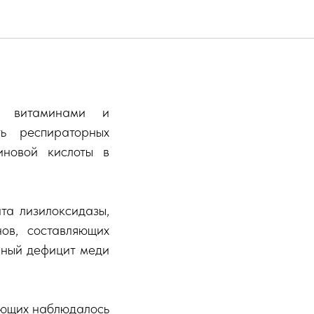
 развитии
, витаминами и
ь респираторных
иновой кислоты в
та лизилоксидазы,
нов, составляющих
нный дефицит меди
ающих наблюдалось