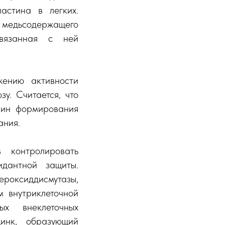
астина в легких.
я медьсодержащего
связанная с ней
жению активности
у. Считается, что
ичин формирования
ания.
 контролировать
идантной защиты.
оксиддисмутазы,
м внутриклеточной
ых внеклеточных
инк, образующий