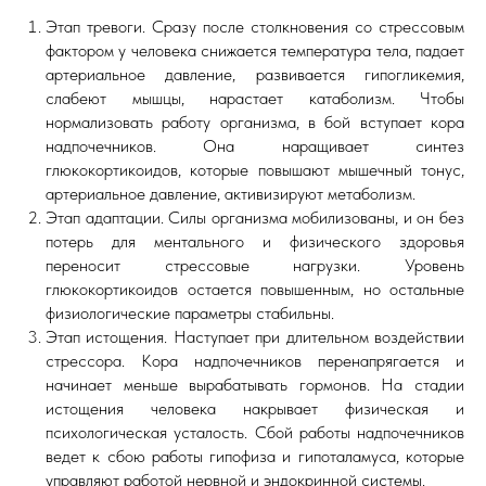
Этап тревоги. Сразу после столкновения со стрессовым
фактором у человека снижается температура тела, падает
артериальное давление, развивается гипогликемия,
слабеют мышцы, нарастает катаболизм. Чтобы
нормализовать работу организма, в бой вступает кора
надпочечников. Она наращивает синтез
глюкокортикоидов, которые повышают мышечный тонус,
артериальное давление, активизируют метаболизм.
Этап адаптации. Силы организма мобилизованы, и он без
потерь для ментального и физического здоровья
переносит стрессовые нагрузки. Уровень
глюкокортикоидов остается повышенным, но остальные
физиологические параметры стабильны.
Этап истощения. Наступает при длительном воздействии
стрессора. Кора надпочечников перенапрягается и
начинает меньше вырабатывать гормонов. На стадии
истощения человека накрывает физическая и
психологическая усталость. Сбой работы надпочечников
ведет к сбою работы гипофиза и гипоталамуса, которые
управляют работой нервной и эндокринной системы.