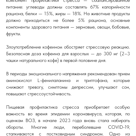
компонент профилактики стресса — сбалансированное
питание: углеводы должны составлять 67% калорийности
рациона, белки — 15%, жиры — 18%. На животные продукты
должно приходиться не более 5% рациона, основные
компоненты здорового питания — зерновые, овощи, бобовые,
фрукты.
Злоупотребление кофеином обостряет стрессовую реакцию.
Безопасная доза кофеина для взрослых — до 300 мг (2–3
чашки натурального кофе) в первой половине дня.
В периоды эмоционального напряжения рекомендован прием
аминокислот L-фенилаланина и триптофана, которые
снижают тревогу, симптомы депрессии, улучшают сон,
повышают стрессоустойчивость.
Пищевая профилактика стресса приобретает особую
важность во время эпидемии коронавируса, которая, по
оценкам ВОЗ, в начале 2023 года вновь стала набирать
обороты. Многие люди, переболевшие COVID-19,
сталкиваются с постковидным синдромом. Одно из